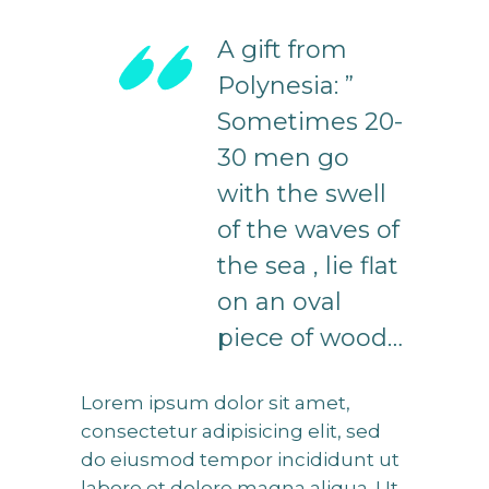
A gift from
Polynesia: ”
Sometimes 20-
30 men go
with the swell
of the waves of
the sea , lie flat
on an oval
piece of wood…
Lorem ipsum dolor sit amet,
consectetur adipisicing elit, sed
do eiusmod tempor incididunt ut
labore et dolore magna aliqua. Ut