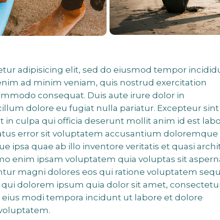
tur adipisicing elit, sed do eiusmod tempor incidid
 enim ad minim veniam, quis nostrud exercitation
 commodo consequat. Duis aute irure dolor in
cillum dolore eu fugiat nulla pariatur. Excepteur sint
 in culpa qui officia deserunt mollit anim id est lab
 natus error sit voluptatem accusantium doloremque
ipsa quae ab illo inventore veritatis et quasi archi
emo enim ipsam voluptatem quia voluptas sit aspern
untur magni dolores eos qui ratione voluptatem sequ
qui dolorem ipsum quia dolor sit amet, consectetur
 eius modi tempora incidunt ut labore et dolore
voluptatem.