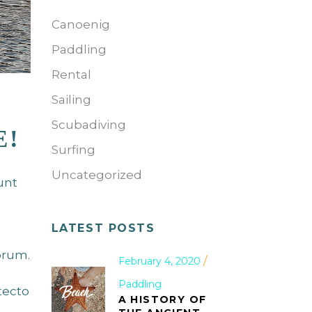
Canoenig
Paddling
Rental
Sailing
Scubadiving
E!
Surfing
Uncategorized
unt
LATEST POSTS
orum.
February 4, 2020
Paddling
tecto
A HISTORY OF