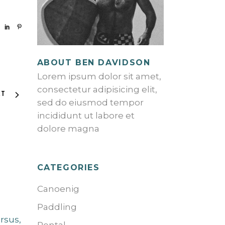
ABOUT BEN DAVIDSON
Lorem ipsum dolor sit amet,
consectetur adipisicing elit,
XT
sed do eiusmod tempor
incididunt ut labore et
dolore magna
CATEGORIES
Canoenig
Paddling
ursus,