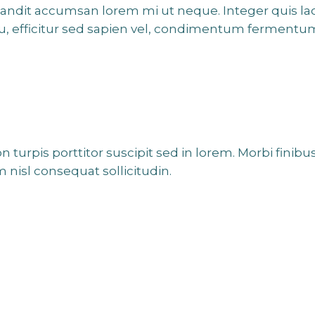
blandit accumsan lorem mi ut neque. Integer quis la
u, efficitur sed sapien vel, condimentum fermentu
turpis porttitor suscipit sed in lorem. Morbi finibu
m nisl consequat sollicitudin.