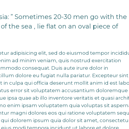
esia: ” Sometimes 20-30 men go with the
f the sea , lie flat on an oval piece of
tur adipisicing elit, sed do eiusmod tempor incidid
 enim ad minim veniam, quis nostrud exercitation
 commodo consequat. Duis aute irure dolor in
cillum dolore eu fugiat nulla pariatur. Excepteur sint
 in culpa qui officia deserunt mollit anim id est lab
 natus error sit voluptatem accusantium doloremque
ipsa quae ab illo inventore veritatis et quasi archi
emo enim ipsam voluptatem quia voluptas sit aspern
untur magni dolores eos qui ratione voluptatem sequ
qui dolorem ipsum quia dolor sit amet, consectetur
 eius modi tempora incidunt ut labore et dolore