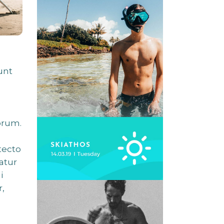
unt
orum.
tecto
atur
i
,