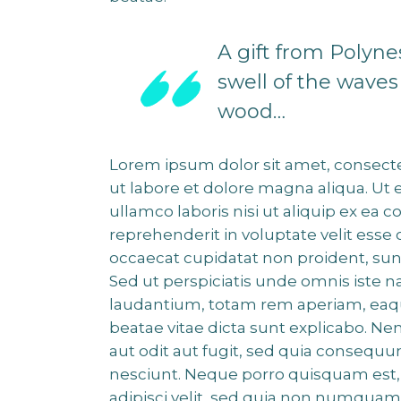
A gift from Polyn
swell of the waves o
wood…
Lorem ipsum dolor sit amet, consecte
ut labore et dolore magna aliqua. Ut
ullamco laboris nisi ut aliquip ex ea
reprehenderit in voluptate velit esse 
occaecat cupidatat non proident, sunt
Sed ut perspiciatis unde omnis iste
laudantium, totam rem aperiam, eaque 
beatae vitae dicta sunt explicabo. N
aut odit aut fugit, sed quia consequ
nesciunt. Neque porro quisquam est, 
adipisci velit, sed quia non numquam