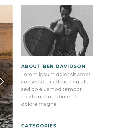
ABOUT BEN DAVIDSON
Lorem ipsum dolor sit amet,
consectetur adipisicing elit,
sed do eiusmod tempor
incididunt ut labore et
dolore magna
CATEGORIES