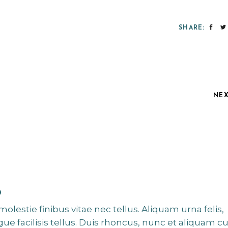
SHARE:
NE
D
molestie finibus vitae nec tellus. Aliquam urna felis,
gue facilisis tellus. Duis rhoncus, nunc et aliquam c