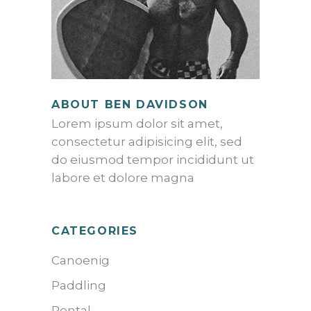
ABOUT BEN DAVIDSON
Lorem ipsum dolor sit amet,
consectetur adipisicing elit, sed
do eiusmod tempor incididunt ut
labore et dolore magna
CATEGORIES
Canoenig
Paddling
Rental