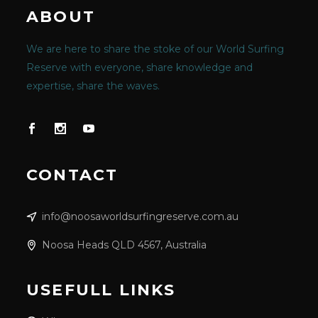
ABOUT
We are here to share the stoke of our World Surfing
Reserve with everyone, share knowledge and
expertise, share the waves.
CONTACT
info@noosaworldsurfingreserve.com.au
Noosa Heads QLD 4567, Australia
USEFULL LINKS