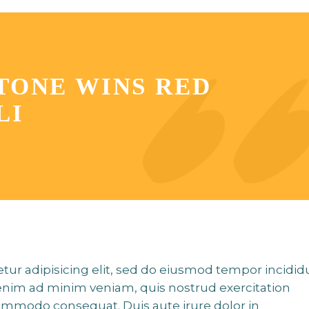
TONE WINS RED
LI
tur adipisicing elit, sed do eiusmod tempor incidid
 enim ad minim veniam, quis nostrud exercitation
 commodo consequat. Duis aute irure dolor in