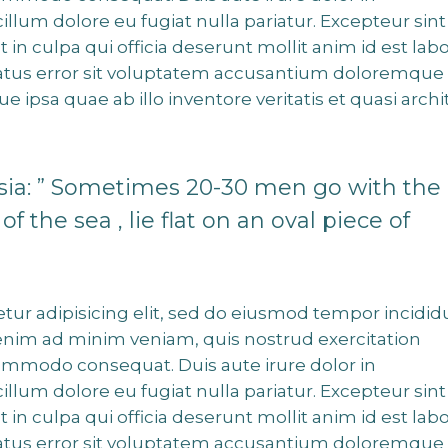
cillum dolore eu fugiat nulla pariatur. Excepteur sint
 in culpa qui officia deserunt mollit anim id est lab
 natus error sit voluptatem accusantium doloremque
ipsa quae ab illo inventore veritatis et quasi archi
esia: ” Sometimes 20-30 men go with the
f the sea , lie flat on an oval piece of
tur adipisicing elit, sed do eiusmod tempor incidid
 enim ad minim veniam, quis nostrud exercitation
 commodo consequat. Duis aute irure dolor in
cillum dolore eu fugiat nulla pariatur. Excepteur sint
 in culpa qui officia deserunt mollit anim id est lab
 natus error sit voluptatem accusantium doloremque