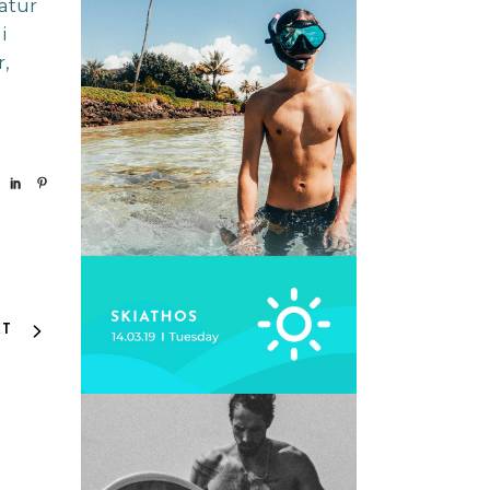
atur
i
,
XT