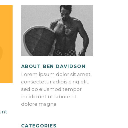
ABOUT BEN DAVIDSON
Lorem ipsum dolor sit amet,
consectetur adipisicing elit,
sed do eiusmod tempor
incididunt ut labore et
dolore magna
unt
CATEGORIES