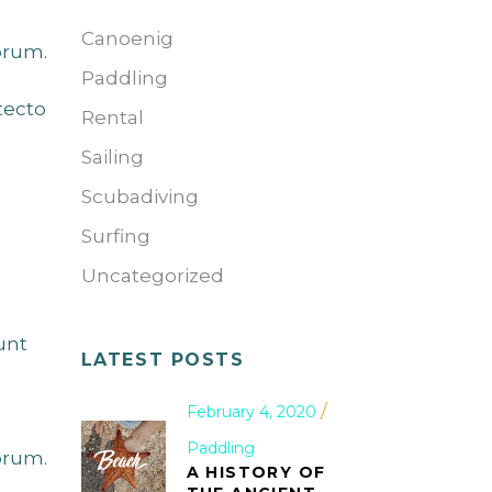
Canoenig
orum.
Paddling
tecto
Rental
Sailing
Scubadiving
Surfing
Uncategorized
unt
LATEST POSTS
February 4, 2020
Paddling
orum.
A HISTORY OF