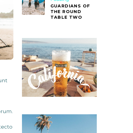
GUARDIANS OF
THE ROUND
TABLE TWO
unt
orum.
tecto