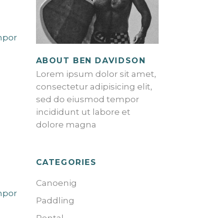
mpor
ABOUT BEN DAVIDSON
Lorem ipsum dolor sit amet,
consectetur adipisicing elit,
sed do eiusmod tempor
incididunt ut labore et
dolore magna
CATEGORIES
Canoenig
mpor
Paddling