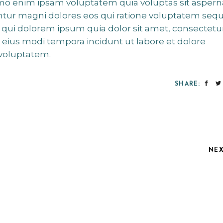
emo enim ipsam voluptatem quia voluptas sit aspern
untur magni dolores eos qui ratione voluptatem sequ
qui dolorem ipsum quia dolor sit amet, consectetur
 eius modi tempora incidunt ut labore et dolore
voluptatem.
SHARE:
NE