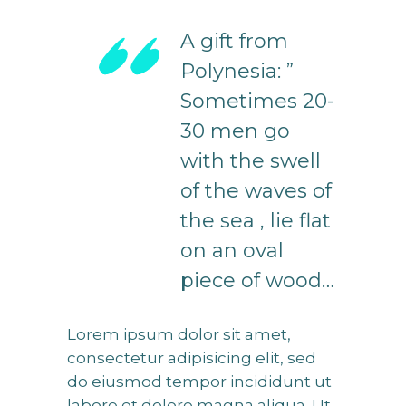
A gift from
Polynesia: ”
Sometimes 20-
30 men go
with the swell
of the waves of
the sea , lie flat
on an oval
piece of wood…
Lorem ipsum dolor sit amet,
consectetur adipisicing elit, sed
do eiusmod tempor incididunt ut
labore et dolore magna aliqua. Ut