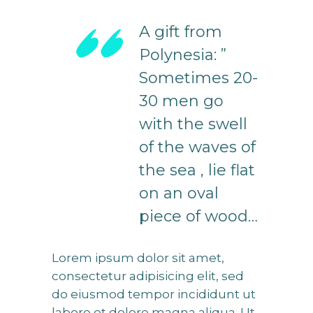
A gift from
Polynesia: ”
Sometimes 20-
30 men go
with the swell
of the waves of
the sea , lie flat
on an oval
piece of wood…
Lorem ipsum dolor sit amet,
consectetur adipisicing elit, sed
do eiusmod tempor incididunt ut
labore et dolore magna aliqua. Ut