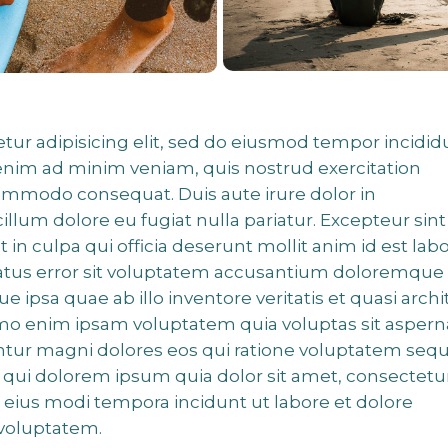
tur adipisicing elit, sed do eiusmod tempor incidid
 enim ad minim veniam, quis nostrud exercitation
 commodo consequat. Duis aute irure dolor in
cillum dolore eu fugiat nulla pariatur. Excepteur sint
 in culpa qui officia deserunt mollit anim id est lab
 natus error sit voluptatem accusantium doloremque
ipsa quae ab illo inventore veritatis et quasi archi
emo enim ipsam voluptatem quia voluptas sit aspern
untur magni dolores eos qui ratione voluptatem sequ
qui dolorem ipsum quia dolor sit amet, consectetur
 eius modi tempora incidunt ut labore et dolore
voluptatem.