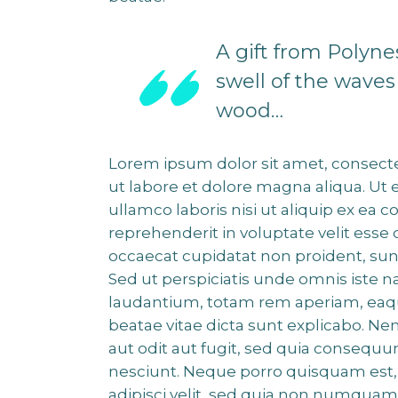
A gift from Polyn
swell of the waves o
wood…
Lorem ipsum dolor sit amet, consecte
ut labore et dolore magna aliqua. Ut
ullamco laboris nisi ut aliquip ex ea
reprehenderit in voluptate velit esse 
occaecat cupidatat non proident, sunt
Sed ut perspiciatis unde omnis iste
laudantium, totam rem aperiam, eaque 
beatae vitae dicta sunt explicabo. N
aut odit aut fugit, sed quia consequ
nesciunt. Neque porro quisquam est, 
adipisci velit, sed quia non numquam