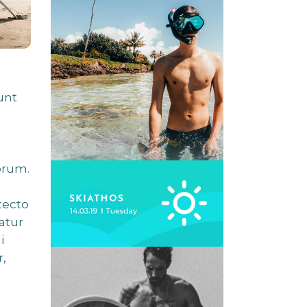
unt
orum.
tecto
atur
i
,