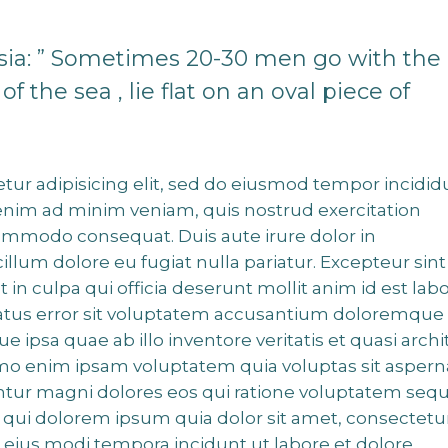
esia: ” Sometimes 20-30 men go with the
f the sea , lie flat on an oval piece of
tur adipisicing elit, sed do eiusmod tempor incidid
 enim ad minim veniam, quis nostrud exercitation
 commodo consequat. Duis aute irure dolor in
cillum dolore eu fugiat nulla pariatur. Excepteur sint
 in culpa qui officia deserunt mollit anim id est lab
 natus error sit voluptatem accusantium doloremque
ipsa quae ab illo inventore veritatis et quasi archi
emo enim ipsam voluptatem quia voluptas sit aspern
untur magni dolores eos qui ratione voluptatem sequ
qui dolorem ipsum quia dolor sit amet, consectetur
 eius modi tempora incidunt ut labore et dolore