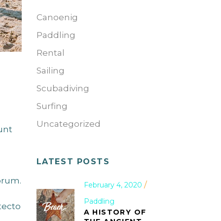
Canoenig
Paddling
Rental
Sailing
Scubadiving
Surfing
Uncategorized
unt
LATEST POSTS
orum.
February 4, 2020
Paddling
tecto
A HISTORY OF