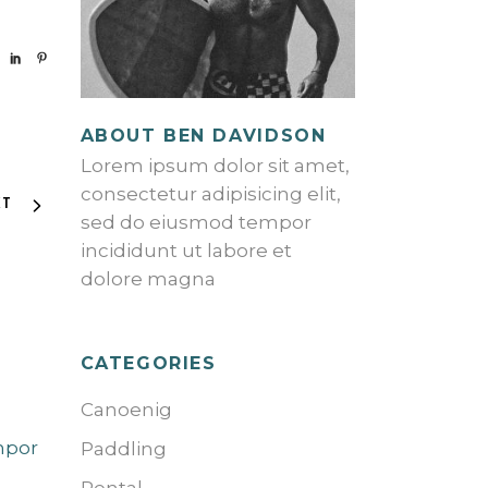
ABOUT BEN DAVIDSON
Lorem ipsum dolor sit amet,
consectetur adipisicing elit,
XT
sed do eiusmod tempor
incididunt ut labore et
dolore magna
CATEGORIES
Canoenig
mpor
Paddling