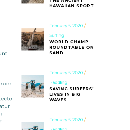
THE ANCIENT
HAWAIIAN SPORT
February 5, 2020
Surfing
WORLD CHAMP
ROUNDTABLE ON
SAND
unt
February 5, 2020
Paddling
orum.
SAVING SURFERS’
LIVES IN BIG
tecto
WAVES
atur
i
February 5, 2020
,
Paddling