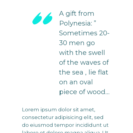
A gift from
Polynesia: ”
Sometimes 20-
30 men go
with the swell
of the waves of
the sea , lie flat
on an oval
piece of wood…
Lorem ipsum dolor sit amet,
consectetur adipisicing elit, sed
do eiusmod tempor incididunt ut
labore et dolore magna aliqua. Ut